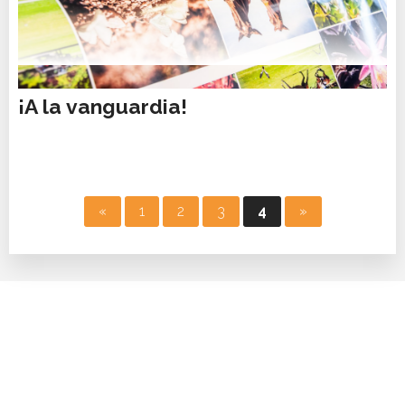
07 FEB, 2018
¡A la vanguardia!
«
1
2
3
4
»