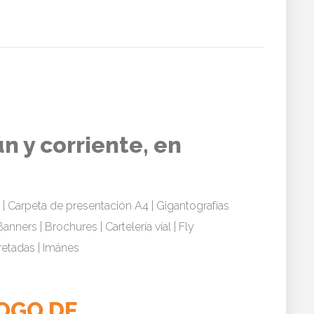
 y corriente, en
 | Carpeta de presentación A4 | Gigantografías
Banners | Brochures | Cartelería víal | Fly
retadas | Imánes
OGO DE